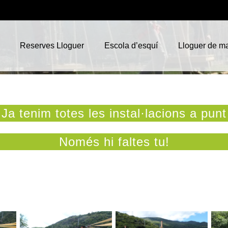
Reserves Lloguer
Escola d’esquí
Lloguer de ma
Ja tenim totes les instal·lacions a punt
Només hi faltes tu!