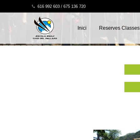
gmsgmsca
616 992 603 / 675 136 720
Inici
Reserves Classes