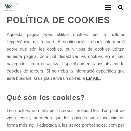
gmsgmsca
POLÍTICA DE COOKIES
Inici
Reserves Classes
Aquesta pàgina web utilitza cookies per a millorar
l’experiència de l’usuari. A continuació, trobarà informació
Reserves Lloguer
sobre que són les cookies, quin tipus de cookies utilitza
aquesta pàgina, com pot desactivar les cookies en el seu
Escola d’esquí
navegador i com desactivar específicament la instal·lació de
cookies de tercers. Si no troba la informació específica que
Lloguer de material
està buscant, si us plau enviï un correu a
EMAIL
.
Parc Cims Aventura
Què són les cookies?
Les cookies són útils per diversos motius. Des d’un punt de
vista tècnic, permeten que les pàgines web funcionin de
forma més àgil i adaptada a les seves preferències, com per