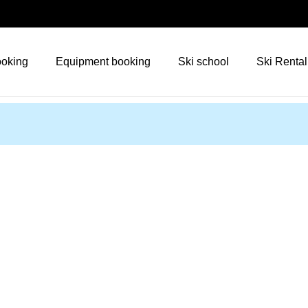
ooking
Equipment booking
Ski school
Ski Rental