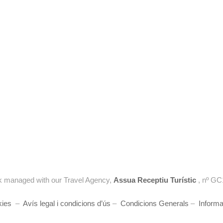
 managed with our Travel Agency,
Assua Receptiu Turístic
, nº GC
kies
–
Avís legal i condicions d’ús
–
Condicions Generals
–
Informa