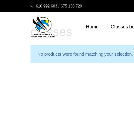
gmsgmsen
616 992 603 / 675 136 720
Home
Classes b
classes
No products were found matching your selection.