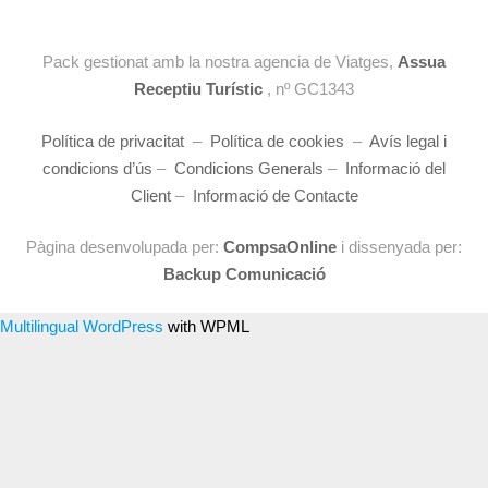
Pack gestionat amb la nostra agencia de Viatges,
Assua
Receptiu Turístic
, nº GC1343
Política de privacitat
–
Política de cookies
–
Avís legal i
condicions d’ús
–
Condicions Generals
–
Informació del
Client
–
Informació de Contacte
Pàgina desenvolupada per:
CompsaOnline
i dissenyada per:
Backup Comunicació
Multilingual WordPress
with WPML