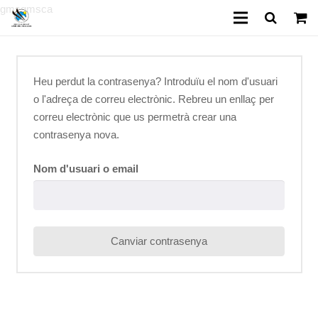
gmsgmsca
Inici
Heu perdut la contrasenya? Introduïu el nom d'usuari
Reserves Classes
o l'adreça de correu electrònic. Rebreu un enllaç per
Reserves Lloguer
correu electrònic que us permetrà crear una
contrasenya nova.
Escola d’esquí
Nom d'usuari o email
Lloguer de material
Parc Cims Aventura
Canviar contrasenya