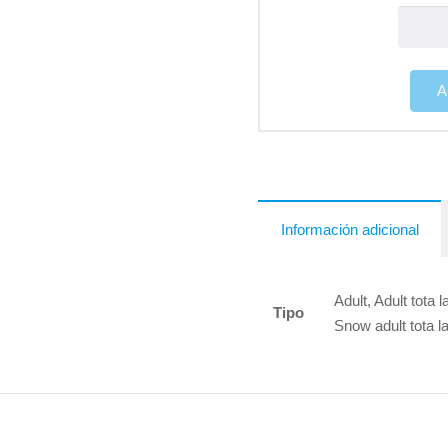
A
Información adicional
Adult, Adult tota 
Tipo
Snow adult tota l