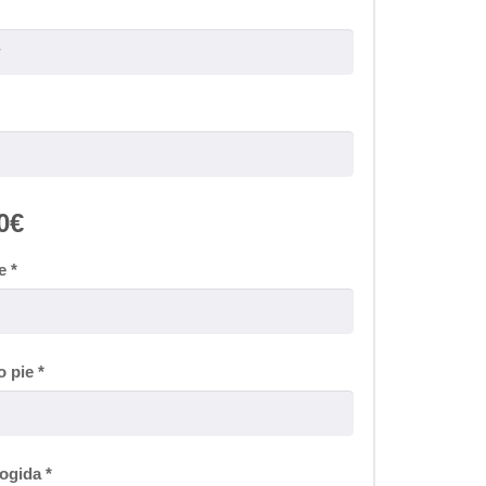
0€
re
*
o pie
*
cogida
*