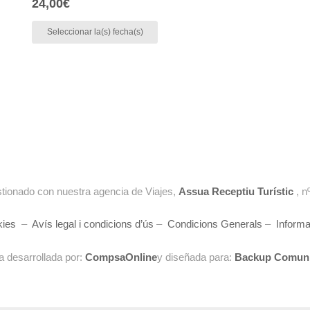
24,00
€
Seleccionar la(s) fecha(s)
tionado con nuestra agencia de Viajes,
Assua Receptiu Turístic
, n
kies
–
Avís legal i condicions d’ús
–
Condicions Generals
–
Informa
a desarrollada por:
CompsaOnline
y diseñada para:
Backup Comuni