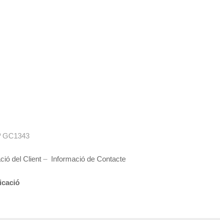
º GC1343
ció del Client
–
Informació de Contacte
cació