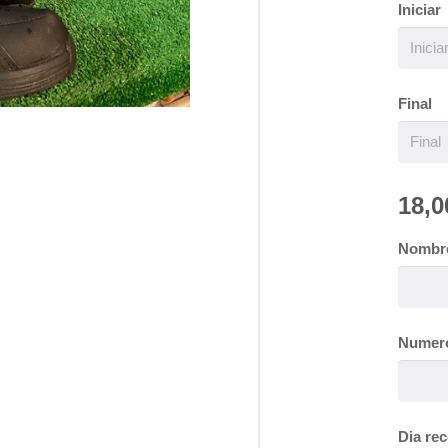
Iniciar
Final
18,0
Nomb
Numer
Dia re