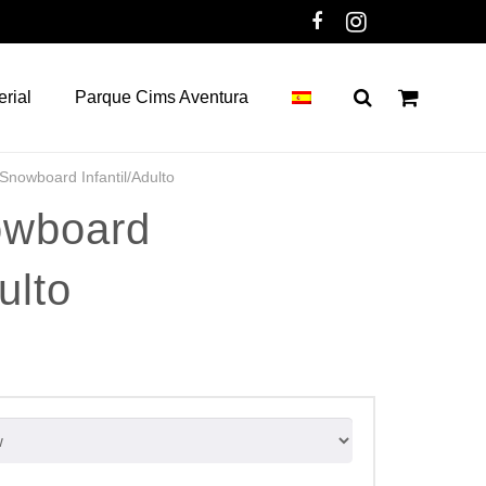
erial
Parque Cims Aventura
Snowboard Infantil/Adulto
owboard
ulto