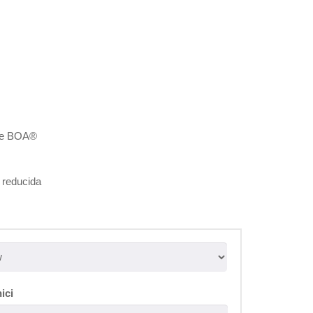
le BOA®
 reducida
nici