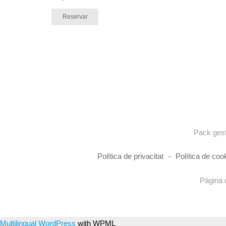
Reservar
Pack gest
Política de privacitat
–
Política de coo
Pàgina 
Multilingual WordPress
with WPML