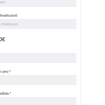
finalització
0€
o peu
*
ollida
*