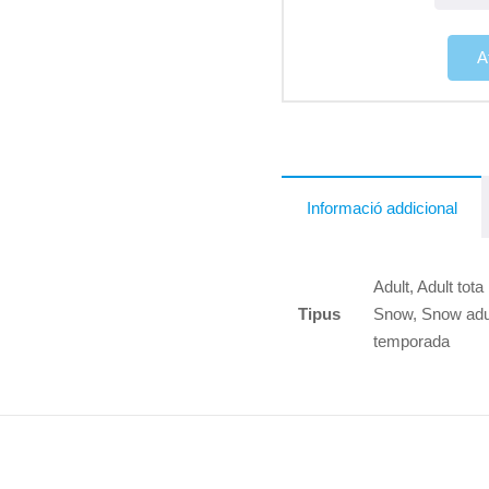
A
Informació addicional
Adult, Adult tota
Tipus
Snow, Snow adult
temporada