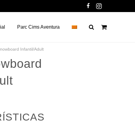
ial
Parc Cims Aventura
nowboard Infantil/Adult
owboard
ult
ÍSTICAS