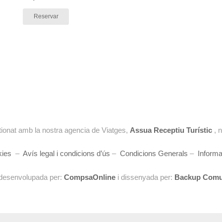
Reservar
ionat amb la nostra agencia de Viatges,
Assua Receptiu Turístic
, 
kies
–
Avís legal i condicions d’ús
–
Condicions Generals
–
Informa
desenvolupada per:
CompsaOnline
i dissenyada per:
Backup Comu