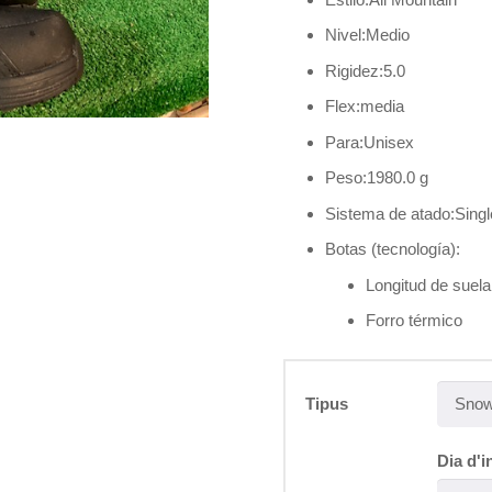
Nivel:
Medio
Rigidez:
5.0
Flex:
media
Para:
Unisex
Peso:
1980.0 g
Sistema de atado:
Sing
Botas (tecnología):
Longitud de suela
Forro térmico
Tipus
Dia d'i