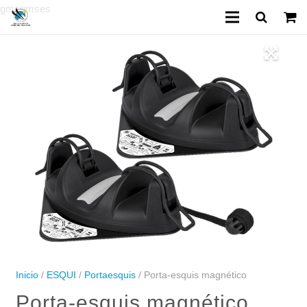
gmsgmses
Inicio
Reservas Clases
Reserva Alquiler
Escuela de esquí
Alquiler de material
Parque Cims Aventura
Inicio
/
ESQUI
/
Portaesquis
/ Porta-esquis magnético
Porta-esquis magnético