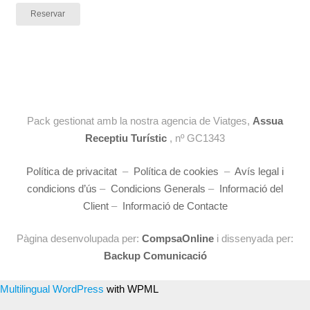
Reservar
Pack gestionat amb la nostra agencia de Viatges,
Assua
Receptiu Turístic
, nº GC1343
Política de privacitat
–
Política de cookies
–
Avís legal i
condicions d’ús
–
Condicions Generals
–
Informació del
Client
–
Informació de Contacte
Pàgina desenvolupada per:
CompsaOnline
i dissenyada per:
Backup Comunicació
Multilingual WordPress
with WPML