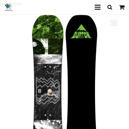
gmsgmsca
Inici
Reserves Classes
Reserves Lloguer
Escola d’esquí
Lloguer de material
Parc Cims Aventura